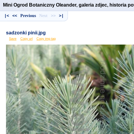
Mini Ogrod Botaniczny Oleander, galeria zdjec, historia 
|<
<<
Previous
Next
>>
>|
sadzonki pinii.jpg
Save
Copy url
Copy img tag