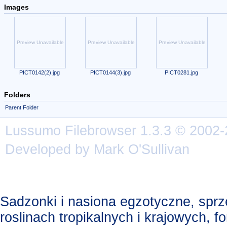
Images
Preview Unavailable
Preview Unavailable
Preview Unavailable
PICT0142(2).jpg
PICT0144(3).jpg
PICT0281.jpg
Folders
Parent Folder
Lussumo
Filebrowser
1.3.3 © 2002-
Developed by Mark O'Sullivan
Sadzonki i nasiona egzotyczne, spr
roslinach tropikalnych i krajowych, 