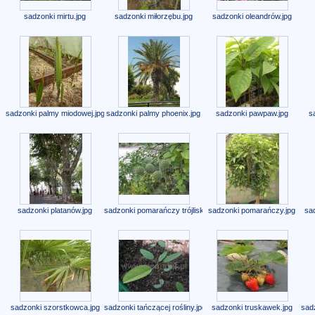
sadzonki mirtu.jpg
sadzonki miłorzębu.jpg
sadzonki oleandrów.jpg
sadzonki palmy miodowej.jpg
sadzonki palmy phoenix.jpg
sadzonki pawpaw.jpg
s
sadzonki platanów.jpg
sadzonki pomarańczy trójliskowej.jpg
sadzonki pomarańczy.jpg
sa
sadzonki szorstkowca.jpg
sadzonki tańczącej rośliny.jpg
sadzonki truskawek.jpg
sadz