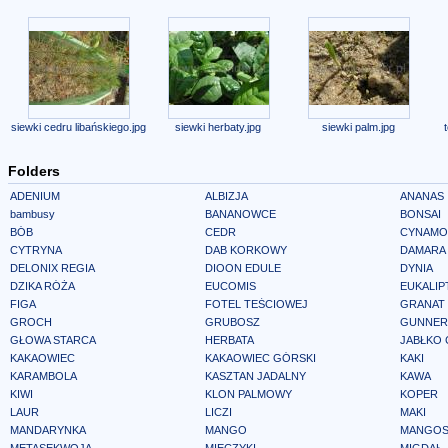
siewki cedru libańskiego.jpg
siewki herbaty.jpg
siewki palm.jpg
Folders
ADENIUM
ALBIZJA
ANANAS
bambusy
BANANOWCE
BONSAI
BÓB
CEDR
CYNAMO
CYTRYNA
DAB KORKOWY
DAMARA
DELONIX REGIA
DIOON EDULE
DYNIA
DZIKA RÓŻA
EUCOMIS
EUKALIP
FIGA
FOTEL TEŚCIOWEJ
GRANAT
GROCH
GRUBOSZ
GUNNER
GŁOWA STARCA
HERBATA
JABŁKO
KAKAOWIEC
KAKAOWIEC GÓRSKI
KAKI
KARAMBOLA
KASZTAN JADALNY
KAWA
KIWI
KLON PALMOWY
KOPER
LAUR
LICZI
MAKI
MANDARYNKA
MANGO
MANGOS