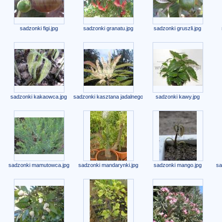
sadzonki figi.jpg
sadzonki granatu.jpg
sadzonki gruszli.jpg
sadzonki kakaowca.jpg
sadzonki kasztana jadalnego.jpg
sadzonki kawy.jpg
sadzonki mamutowca.jpg
sadzonki mandarynki.jpg
sadzonki mango.jpg
sa