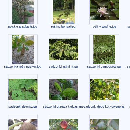
polskie araukarie.jpg
rośliny bonsai.jpg
rośliny wodne.jpg
s
sadzonka róży pustyni.jpg
sadzonki asiminy.jpg
sadzonki bambusów.jpg
sa
sadzonki delonix.jpg
sadzonki drzewa kiełbasianego.jpg
sadzonki dębu korkowego.jpg