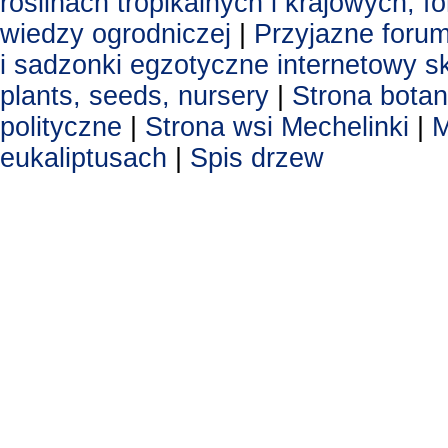
roslinach tropikalnych i krajowych, 
wiedzy ogrodniczej
|
Przyjazne foru
i sadzonki egzotyczne
internetowy s
plants, seeds, nursery
|
Strona botan
polityczne
|
Strona wsi Mechelinki
|
M
eukaliptusach
|
Spis drzew