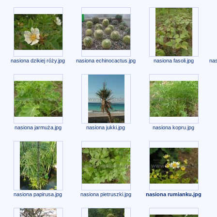
nasiona dzikiej róży.jpg
nasiona echinocactus.jpg
nasiona fasoli.jpg
nas
nasiona jarmuża.jpg
nasiona jukki.jpg
nasiona kopru.jpg
nasiona papirusa.jpg
nasiona pietruszki.jpg
nasiona rumianku.jpg