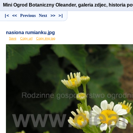
Mini Ogrod Botaniczny Oleander, galeria zdjec, historia 
|<
<<
Previous
Next
>>
>|
nasiona rumianku.jpg
Save
Copy url
Copy img tag