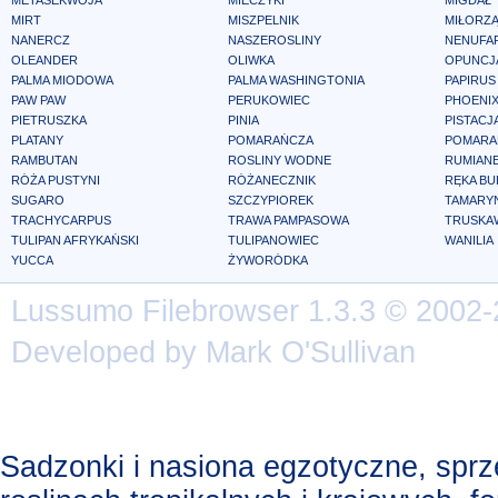
METASEKWOJA
MIECZYKI
MIGDAŁ
MIRT
MISZPELNIK
MIŁORZ
NANERCZ
NASZEROSLINY
NENUFA
OLEANDER
OLIWKA
OPUNCJ
PALMA MIODOWA
PALMA WASHINGTONIA
PAPIRUS
PAW PAW
PERUKOWIEC
PHOENIX
PIETRUSZKA
PINIA
PISTACJ
PLATANY
POMARAŃCZA
POMARA
RAMBUTAN
ROSLINY WODNE
RUMIAN
RÓŻA PUSTYNI
RÓŻANECZNIK
RĘKA B
SUGARO
SZCZYPIOREK
TAMARY
TRACHYCARPUS
TRAWA PAMPASOWA
TRUSKA
TULIPAN AFRYKAŃSKI
TULIPANOWIEC
WANILIA
YUCCA
ŻYWORÓDKA
Lussumo
Filebrowser
1.3.3 © 2002-
Developed by Mark O'Sullivan
Sadzonki i nasiona egzotyczne, spr