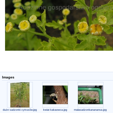
Images
duże sadzonki cytrusów.jpg
kwiat kakaowca.jpg
malasadzonkananansa.jpg