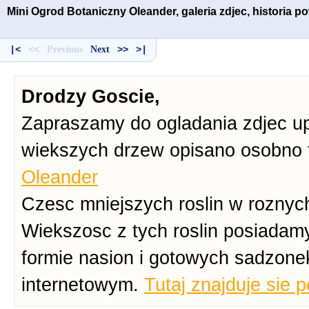
Mini Ogrod Botaniczny Oleander, galeria zdjec, historia 
|<
<<
Previous
Next
>>
>|
Drodzy Goscie,
Zapraszamy do ogladania zdjec up
wiekszych drzew opisano osobno 
Oleander
Czesc mniejszych roslin w roznych
Wiekszosc z tych roslin posiadam
formie nasion i gotowych sadzone
internetowym.
Tutaj znajduje sie 