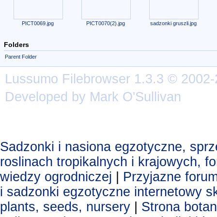
PICT0069.jpg
PICT0070(2).jpg
sadzonki gruszli.jpg
Folders
Parent Folder
Lussumo
Filebrowser
1.3.3 © 2002-
Developed by Mark O'Sullivan
Sadzonki i nasiona egzotyczne, spr
roslinach tropikalnych i krajowych, 
wiedzy ogrodniczej
|
Przyjazne foru
i sadzonki egzotyczne
internetowy s
plants, seeds, nursery
|
Strona botan