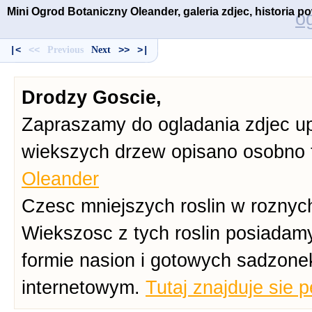
Mini Ogrod Botaniczny Oleander, galeria zdjec, historia 
o
|<
<<
Previous
Next
>>
>|
Drodzy Goscie,
Zapraszamy do ogladania zdjec up
wiekszych drzew opisano osobno 
Oleander
Czesc mniejszych roslin w roznych
Wiekszosc z tych roslin posiadam
formie nasion i gotowych sadzone
internetowym.
Tutaj znajduje sie 