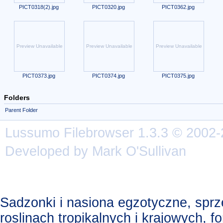
PICT0318(2).jpg
PICT0320.jpg
PICT0362.jpg
Preview Unavailable
Preview Unavailable
Preview Unavailable
PICT0373.jpg
PICT0374.jpg
PICT0375.jpg
Folders
Parent Folder
Lussumo
Filebrowser
1.3.3 © 2002-
Developed by Mark O'Sullivan
Sadzonki i nasiona egzotyczne, spr
roslinach tropikalnych i krajowych, 