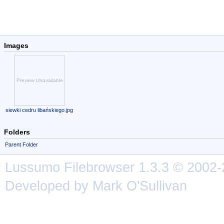
Images
Preview Unavailable
siewki cedru libańskiego.jpg
Folders
Parent Folder
Lussumo
Filebrowser
1.3.3 © 2002-
Developed by Mark O'Sullivan