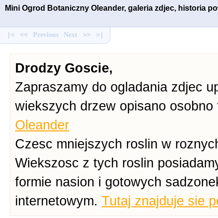
Mini Ogrod Botaniczny Oleander, galeria zdjec, historia 
|<
<<
Previous
Next
>>
>|
Drodzy Goscie,
Zapraszamy do ogladania zdjec up
wiekszych drzew opisano osobno 
Oleander
Czesc mniejszych roslin w roznych
Wiekszosc z tych roslin posiadam
formie nasion i gotowych sadzone
internetowym.
Tutaj znajduje sie 