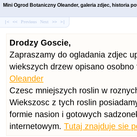
Mini Ogrod Botaniczny Oleander, galeria zdjec, historia 
|<
<<
Previous
Next
>>
>|
Drodzy Goscie,
Zapraszamy do ogladania zdjec up
wiekszych drzew opisano osobno 
Oleander
Czesc mniejszych roslin w roznych
Wiekszosc z tych roslin posiadam
formie nasion i gotowych sadzone
internetowym.
Tutaj znajduje sie 