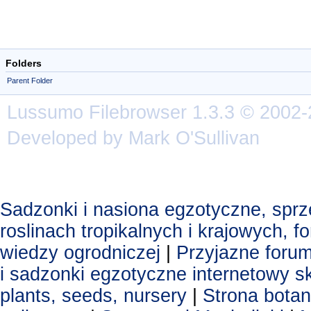
Folders
Parent Folder
Lussumo
Filebrowser
1.3.3 © 2002-
Developed by Mark O'Sullivan
Sadzonki i nasiona egzotyczne, spr
roslinach tropikalnych i krajowych, 
wiedzy ogrodniczej
|
Przyjazne foru
i sadzonki egzotyczne
internetowy s
plants, seeds, nursery
|
Strona botan